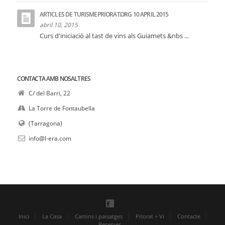
ARTICLES DE TURISMEPRIORAT.ORG 10 APRIL 2015
abril 10, 2015
Curs d'iniciació al tast de vins als Guiamets &nbs ...
CONTACTA AMB NOSALTRES
C/ del Barri, 22
La Torre de Fontaubella
(Tarragona)
info@l-era.com
Inici
La Casa
Camins i paisatges
Priorat + Vi
Contacte
Reserves