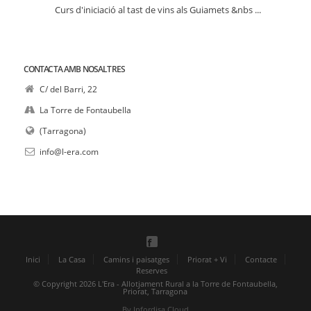
Curs d'iniciació al tast de vins als Guiamets &nbs ...
CONTACTA AMB NOSALTRES
C/ del Barri, 22
La Torre de Fontaubella
(Tarragona)
info@l-era.com
Inici
La Casa
Camins i paisatges
Priorat + Vi
Contacte
Reserves
© Copyright 2026 L'Era - Allotjament Rural a la Torre de Fontaubella,
Priorat, Tarragona
By Infordisa Cloud