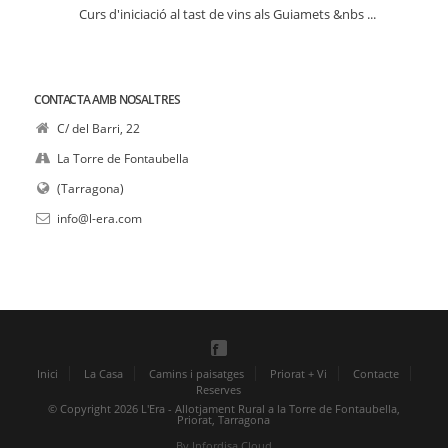
Curs d'iniciació al tast de vins als Guiamets &nbs ...
CONTACTA AMB NOSALTRES
C/ del Barri, 22
La Torre de Fontaubella
(Tarragona)
info@l-era.com
Inici
La Casa
Camins i paisatges
Priorat + Vi
Contacte
Reserves
© Copyright 2026 L'Era - Allotjament Rural a la Torre de Fontaubella,
Priorat, Tarragona
By Infordisa Cloud