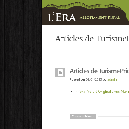
Articles de TurismeP
Articles de TurismePri
Posted on
01/01/2015
by
admin
Priorat Versió Original amb: Mar
Turisme Priorat