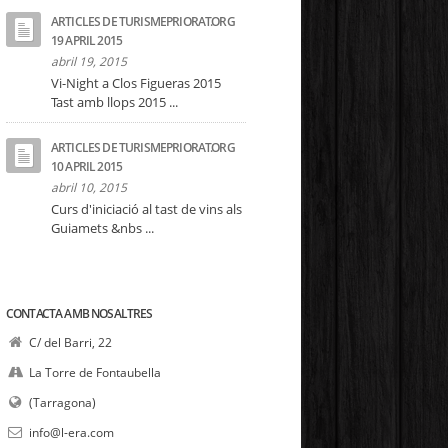
ARTICLES DE TURISMEPRIORAT.ORG
19 APRIL 2015
abril 19, 2015
Vi-Night a Clos Figueras 2015
Tast amb llops 2015 ...
ARTICLES DE TURISMEPRIORAT.ORG
10 APRIL 2015
abril 10, 2015
Curs d'iniciació al tast de vins als
Guiamets &nbs ...
CONTACTA AMB NOSALTRES
C/ del Barri, 22
La Torre de Fontaubella
(Tarragona)
info@l-era.com