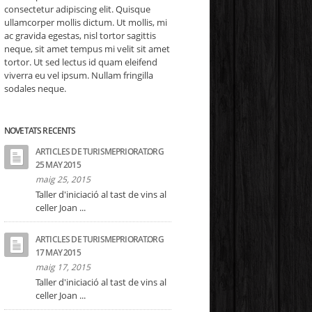
consectetur adipiscing elit. Quisque
ullamcorper mollis dictum. Ut mollis, mi
ac gravida egestas, nisl tortor sagittis
neque, sit amet tempus mi velit sit amet
tortor. Ut sed lectus id quam eleifend
viverra eu vel ipsum. Nullam fringilla
sodales neque.
NOVETATS RECENTS
ARTICLES DE TURISMEPRIORAT.ORG
25 MAY 2015
maig 25, 2015
Taller d'iniciació al tast de vins al
celler Joan ...
ARTICLES DE TURISMEPRIORAT.ORG
17 MAY 2015
maig 17, 2015
Taller d'iniciació al tast de vins al
celler Joan ...