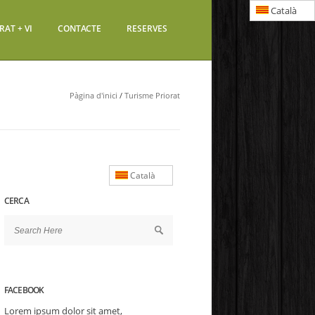
Català
RAT + VI
CONTACTE
RESERVES
Pàgina d'inici
/
Turisme Priorat
Català
CERCA
FACEBOOK
Lorem ipsum dolor sit amet,